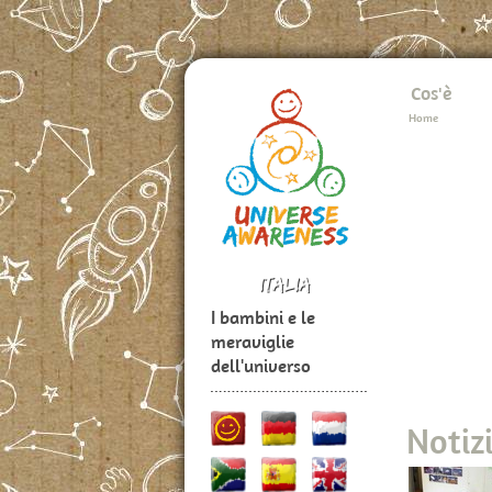
Cos'è
Home
I bambini e le
meraviglie
dell'universo
Notiz