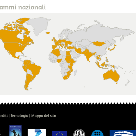
ammi nazionali
editi
Tecnologia
Mappa del sito