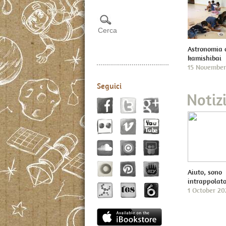
Astronomia 
kamishibai
15 November
Seguici
Notizi
Aiuto, sono
intrappolato
1 October 2